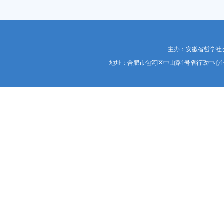
主办：安徽省哲学社
地址：合肥市包河区中山路1号省行政中心1号楼东453