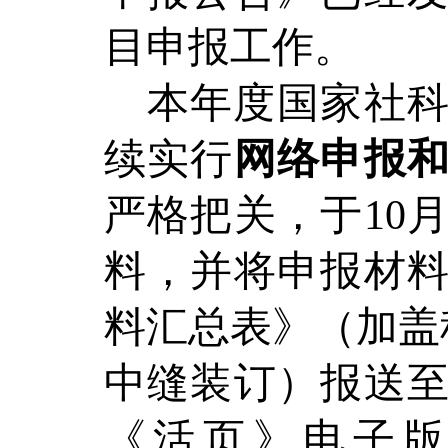
目申报工作。
本年度
国家社
续
实行
网络申报
严格把关，于
1
0
料，并将
申报材
料汇总表
》
（加盖
中缝装订
）
报送
《活页》
电子