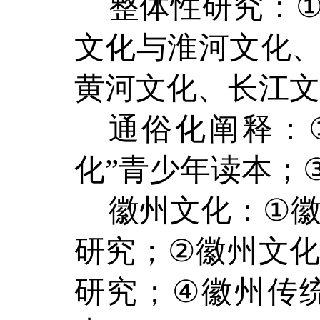
整体性研究
：
文化与淮河文化
黄河文化、长江文
通俗
化阐释
：
化
”
青少年读本；
徽州文化：
①
研究；
②
徽州文
研究
；
④
徽州传